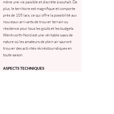
mène une vie paisible et discrète à souhait. De
plus, le territoire est magnifique et comporte
près de 105 lacs, ce qui offre la possibilité aux
nouveaux arrivants de trouver terrain ou
résidence pour tous les goûts et les budgets.
Wentworth-Nord est une véritable oasis de
nature où les amateurs de plein air sauront
trouver des activités récréotouristiques en
toute saison.
ASPECTS TECHNIQUES
Modèle de clinique novateur : prise en charge
par la Coop Santé de la gestion administrative
Dispose présentement de deux bureaux tout
équipés pour la pratique médicale, qui incluent
imprimante, écran, clavier, souris
Secrétariat informatisé sur (logiciel à